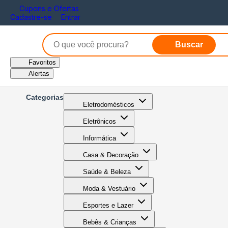
Cupons e Ofertas
Cadastre-se
Entrar
Buscar
Favoritos
Alertas
Categorias
Eletrodomésticos
Eletrônicos
Informática
Casa & Decoração
Saúde & Beleza
Moda & Vestuário
Esportes e Lazer
Bebês & Crianças