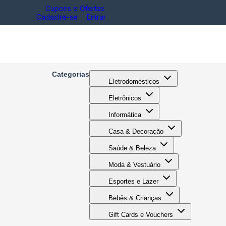
Cupons e Ofertas
Cadastre-se
Entrar
Categorias
Eletrodomésticos
Eletrônicos
Informática
Casa & Decoração
Saúde & Beleza
Moda & Vestuário
Esportes e Lazer
Bebês & Crianças
Gift Cards e Vouchers