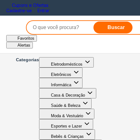
Cupons e Ofertas
Cadastre-se
Entrar
Buscar
Favoritos
Alertas
Categorias
Eletrodomésticos
Eletrônicos
Informática
Casa & Decoração
Saúde & Beleza
Moda & Vestuário
Esportes e Lazer
Bebês & Crianças