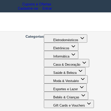
Cupons e Ofertas
Cadastre-se
Entrar
Categorias
Eletrodomésticos
Eletrônicos
Informática
Casa & Decoração
Saúde & Beleza
Moda & Vestuário
Esportes e Lazer
Bebês & Crianças
Gift Cards e Vouchers