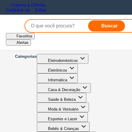
Cupons e Ofertas
Cadastre-se
Entrar
Buscar
Favoritos
Alertas
Categorias
Eletrodomésticos
Eletrônicos
Informática
Casa & Decoração
Saúde & Beleza
Moda & Vestuário
Esportes e Lazer
Bebês & Crianças