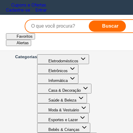
Cupons e Ofertas
Cadastre-se
Entrar
Buscar
Favoritos
Alertas
Categorias
Eletrodomésticos
Eletrônicos
Informática
Casa & Decoração
Saúde & Beleza
Moda & Vestuário
Esportes e Lazer
Bebês & Crianças