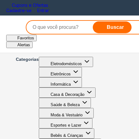
Cupons e Ofertas
Cadastre-se
Entrar
Buscar
Favoritos
Alertas
Categorias
Eletrodomésticos
Eletrônicos
Informática
Casa & Decoração
Saúde & Beleza
Moda & Vestuário
Esportes e Lazer
Bebês & Crianças